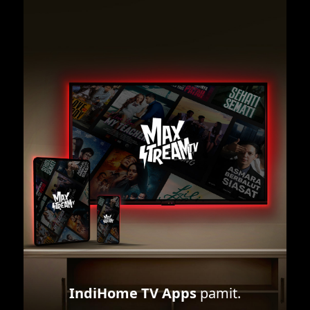
IndiHome TV Apps
pamit.