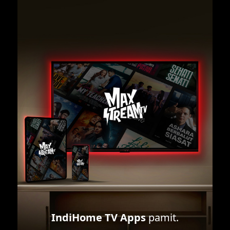
IndiHome TV Apps
pamit.