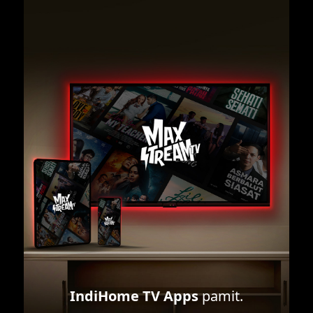
IndiHome TV Apps
pamit.