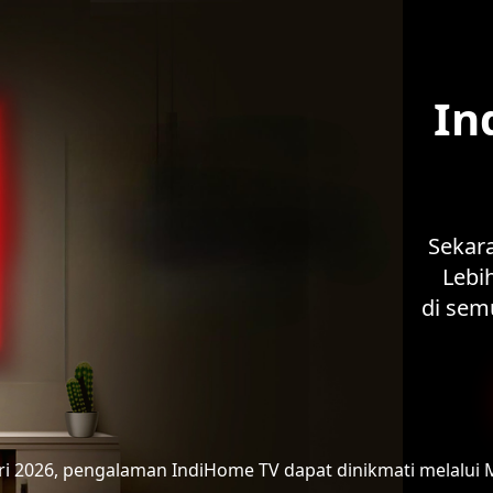
In
Sekar
Lebih
di sem
ari 2026, pengalaman IndiHome TV
dapat dinikmati melalui