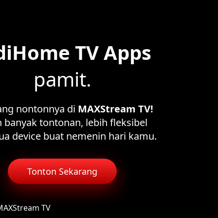
diHome TV Apps
pamit.
ang nontonnya di
MAXStream TV!
 banyak tontonan, lebih fleksibel
ua device buat nemenin hari kamu.
Tonton Sekarang
 MAXStream TV