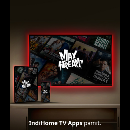
IndiHome TV Apps
pamit.