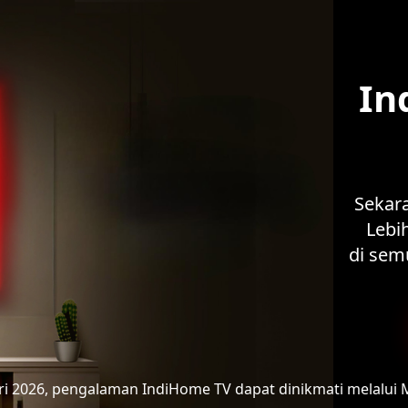
In
Sekar
Lebih
di sem
ari 2026, pengalaman IndiHome TV
dapat dinikmati melalui