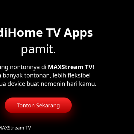
diHome TV Apps
pamit.
ang nontonnya di
MAXStream TV!
 banyak tontonan, lebih fleksibel
ua device buat nemenin hari kamu.
Tonton Sekarang
 MAXStream TV