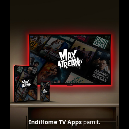
IndiHome TV Apps
pamit.