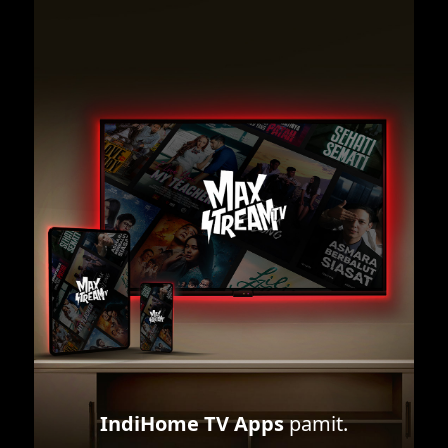
IndiHome TV Apps
pamit.