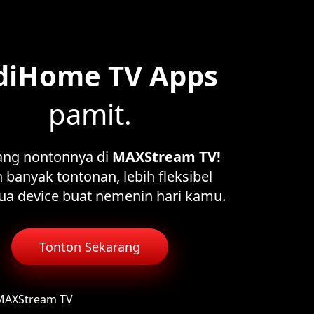
diHome TV Apps
pamit.
ang nontonnya di
MAXStream TV!
 banyak tontonan, lebih fleksibel
ua device buat nemenin hari kamu.
Tonton Sekarang
 MAXStream TV