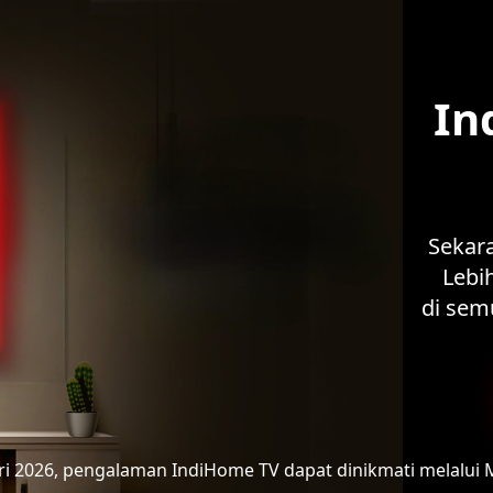
In
Sekar
Lebih
di sem
ari 2026, pengalaman IndiHome TV
dapat dinikmati melalui