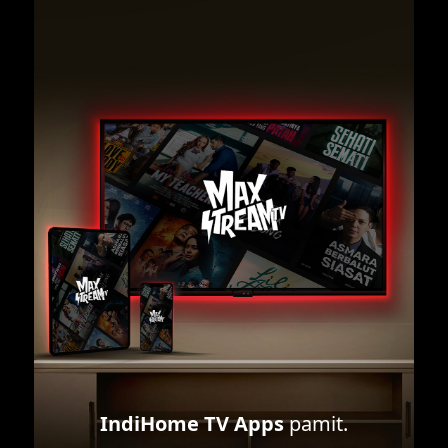
IndiHome TV Apps
pamit.