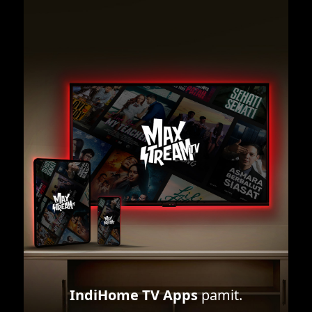
IndiHome TV Apps
pamit.