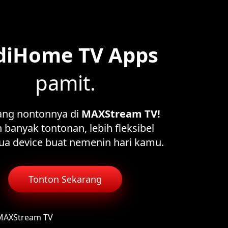
diHome TV Apps
pamit.
ang nontonnya di
MAXStream TV!
 banyak tontonan, lebih fleksibel
ua device buat nemenin hari kamu.
Tonton Sekarang
 MAXStream TV