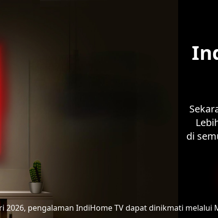
In
Sekar
Lebih
di sem
ari 2026, pengalaman IndiHome TV
dapat dinikmati melalui