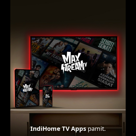
IndiHome TV Apps
pamit.