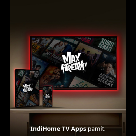
IndiHome TV Apps
pamit.