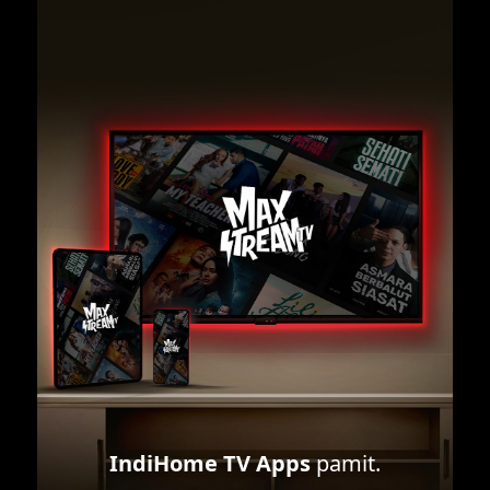
IndiHome TV Apps
pamit.