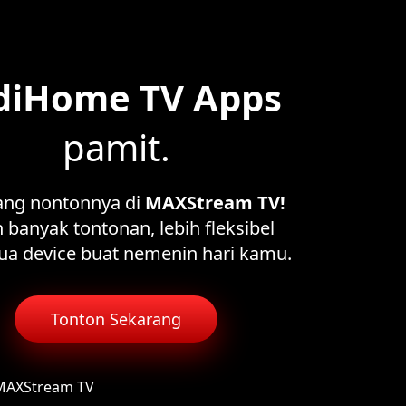
diHome TV Apps
pamit.
ang nontonnya di
MAXStream TV!
 banyak tontonan, lebih fleksibel
ua device buat nemenin hari kamu.
Tonton Sekarang
 MAXStream TV