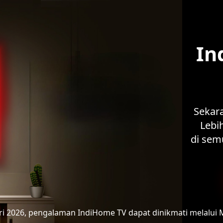
In
Sekar
Lebih
di sem
ari 2026, pengalaman IndiHome TV
dapat dinikmati melalui