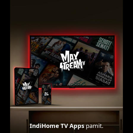
IndiHome TV Apps
pamit.