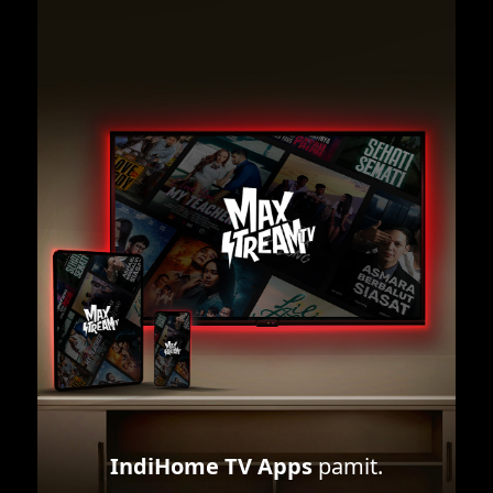
IndiHome TV Apps
pamit.