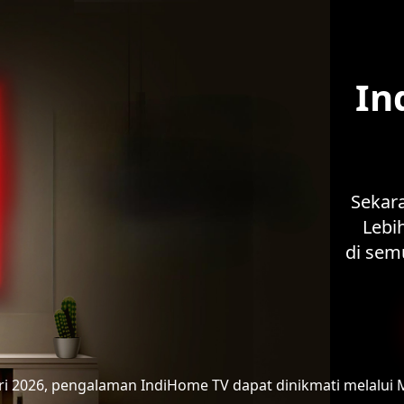
In
Sekar
Lebih
di sem
ari 2026, pengalaman IndiHome TV
dapat dinikmati melalui