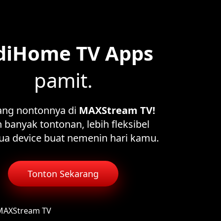
diHome TV Apps
pamit.
ang nontonnya di
MAXStream TV!
 banyak tontonan, lebih fleksibel
ua device buat nemenin hari kamu.
Tonton Sekarang
 MAXStream TV