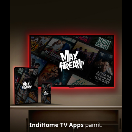
IndiHome TV Apps
pamit.