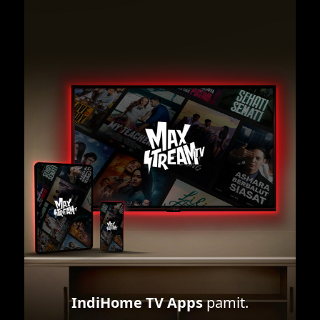
IndiHome TV Apps
pamit.