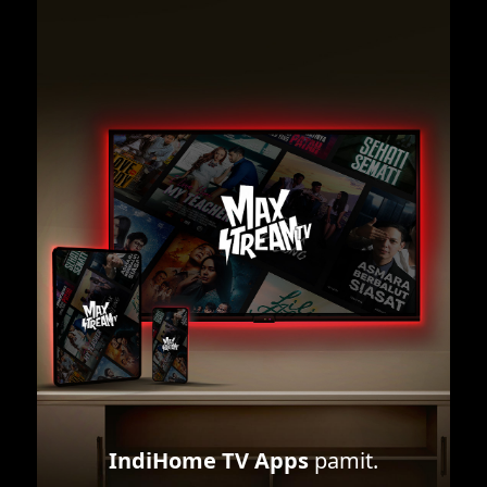
IndiHome TV Apps
pamit.