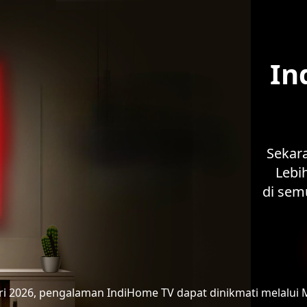
In
Sekar
Lebih
di sem
ari 2026, pengalaman IndiHome TV
dapat dinikmati melalui