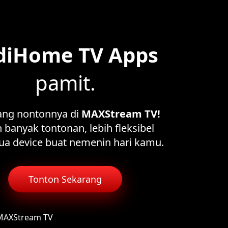
diHome TV Apps
pamit.
ang nontonnya di
MAXStream TV!
 banyak tontonan, lebih fleksibel
ua device buat nemenin hari kamu.
Tonton Sekarang
 MAXStream TV