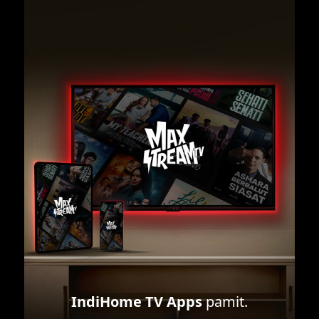
IndiHome TV Apps
pamit.