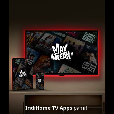
IndiHome TV Apps
pamit.