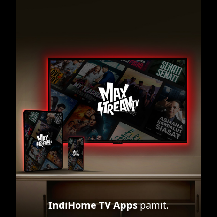
IndiHome TV Apps
pamit.