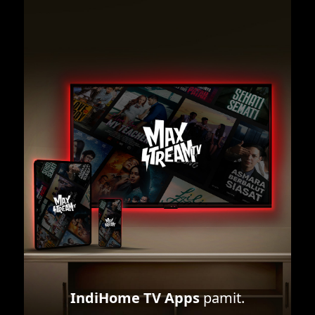
IndiHome TV Apps
pamit.