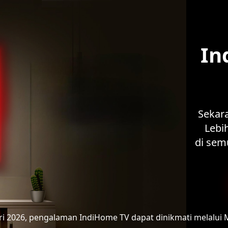
In
Sekar
Lebih
di sem
ari 2026, pengalaman IndiHome TV
dapat dinikmati melalui