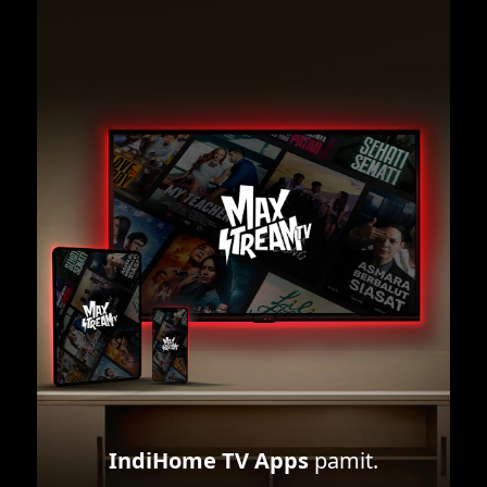
IndiHome TV Apps
pamit.