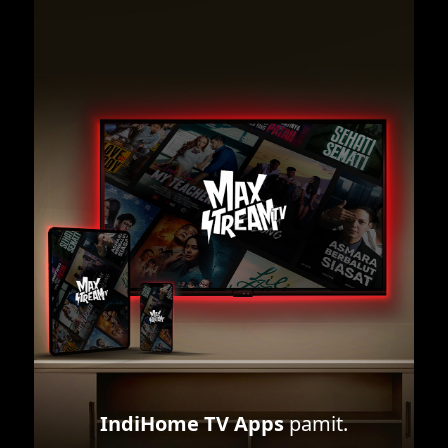
IndiHome TV Apps
pamit.