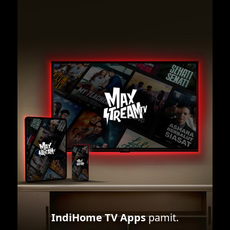
IndiHome TV Apps
pamit.