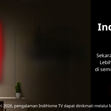
In
Sekar
Lebih
di sem
ari 2026, pengalaman IndiHome TV
dapat dinikmati melalui