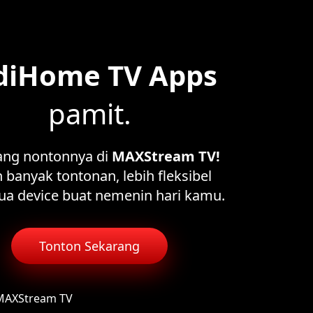
diHome TV Apps
pamit.
ang nontonnya di
MAXStream TV!
 banyak tontonan, lebih fleksibel
ua device buat nemenin hari kamu.
Tonton Sekarang
 MAXStream TV