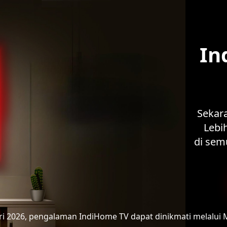
In
Sekar
Lebih
di sem
ari 2026, pengalaman IndiHome TV
dapat dinikmati melalui