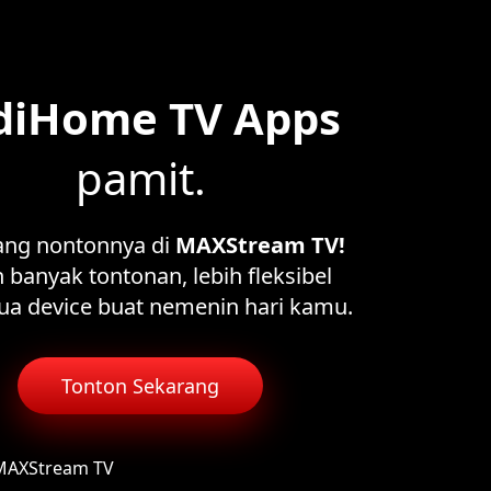
diHome TV Apps
pamit.
ang nontonnya di
MAXStream TV!
 banyak tontonan, lebih fleksibel
ua device buat nemenin hari kamu.
Tonton Sekarang
 MAXStream TV