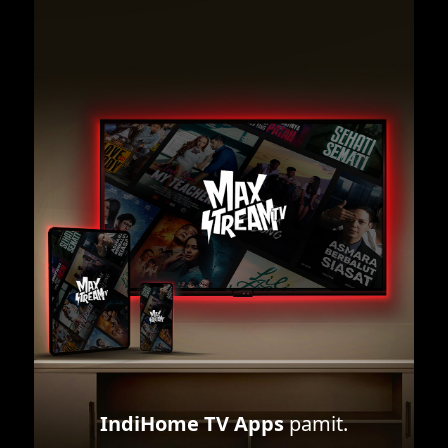
IndiHome TV Apps
pamit.