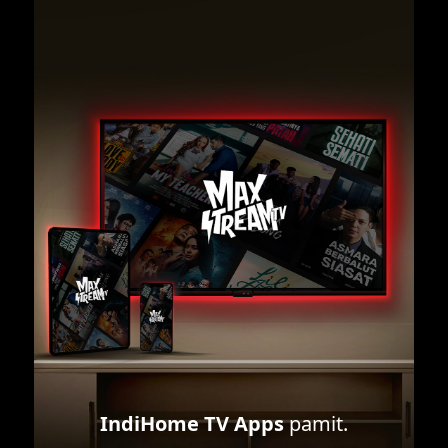
IndiHome TV Apps
pamit.