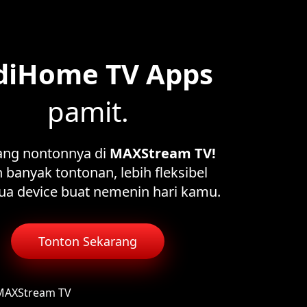
diHome TV Apps
pamit.
ang nontonnya di
MAXStream TV!
 banyak tontonan, lebih fleksibel
ua device buat nemenin hari kamu.
Tonton Sekarang
 MAXStream TV