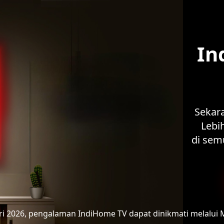
In
Sekar
Lebih
di sem
ari 2026, pengalaman IndiHome TV
dapat dinikmati melalui