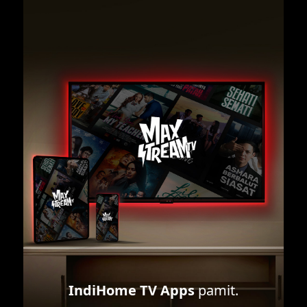
IndiHome TV Apps
pamit.