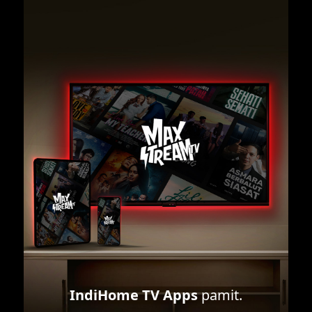
IndiHome TV Apps
pamit.