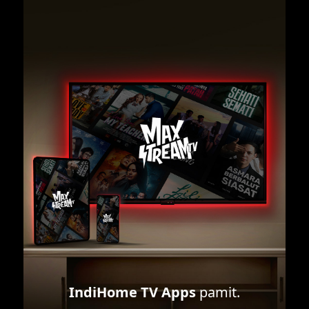
IndiHome TV Apps
pamit.