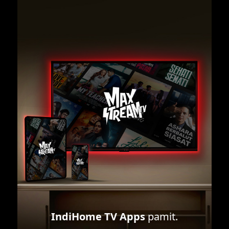
IndiHome TV Apps
pamit.