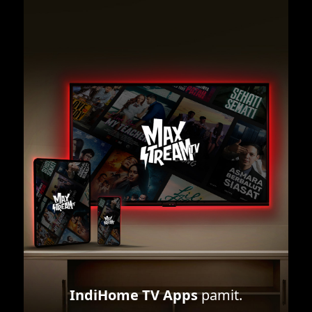
IndiHome TV Apps
pamit.