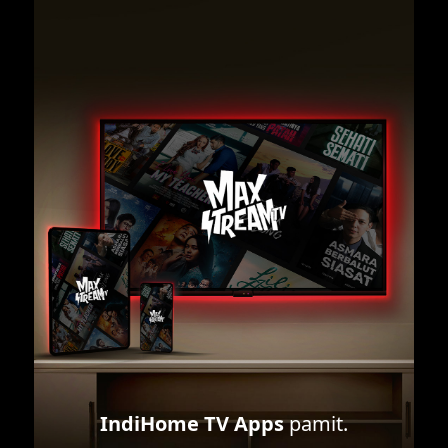
IndiHome TV Apps
pamit.