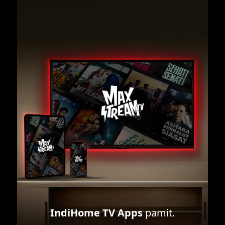
IndiHome TV Apps
pamit.