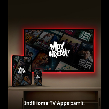
IndiHome TV Apps
pamit.