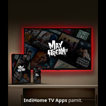
IndiHome TV Apps
pamit.