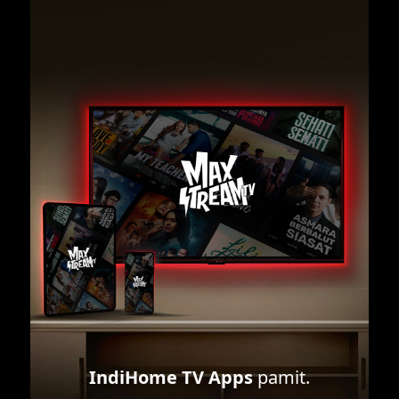
IndiHome TV Apps
pamit.