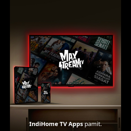
IndiHome TV Apps
pamit.