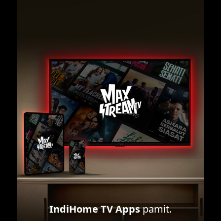
IndiHome TV Apps
pamit.