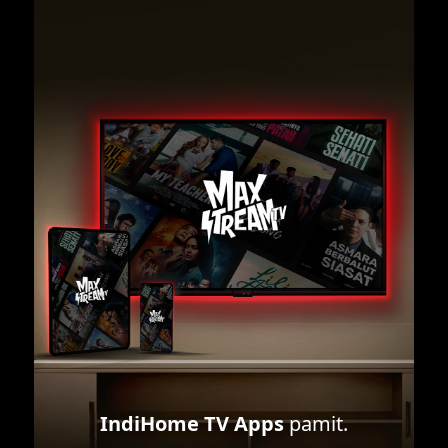
IndiHome TV Apps
pamit.