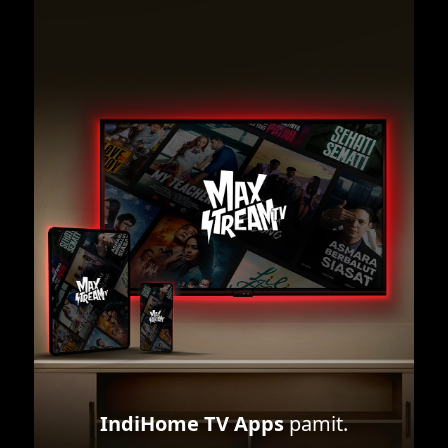
IndiHome TV Apps
pamit.